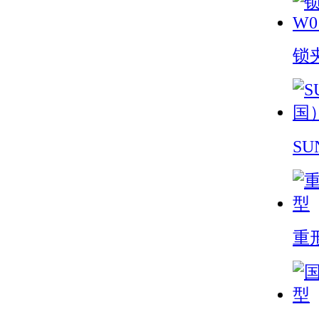
锁夹
S
重形