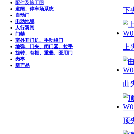
配件及施工图
道闸、停车场系统
下夹
自动门
电动地弹
人行翼闸
门禁
室外开门机、手动梭门
上夹
地弹、门夹、闭门器、拉手
旋转、有框、重叠、医用门
岗亭
新产品
曲夹
顶夹