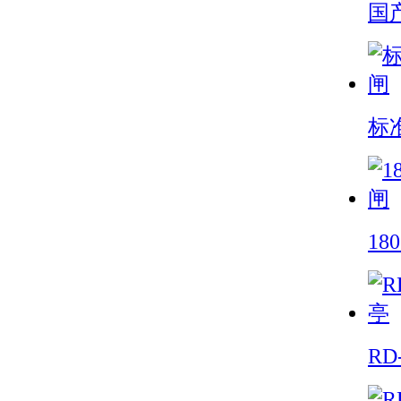
国
标
1
RD