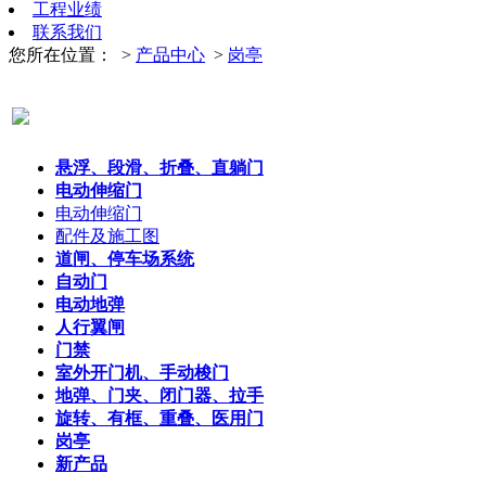
工程业绩
联系我们
您所在位置：
>
产品中心
>
岗亭
悬浮、段滑、折叠、直躺门
电动伸缩门
电动伸缩门
配件及施工图
道闸、停车场系统
自动门
电动地弹
人行翼闸
门禁
室外开门机、手动梭门
地弹、门夹、闭门器、拉手
旋转、有框、重叠、医用门
岗亭
新产品