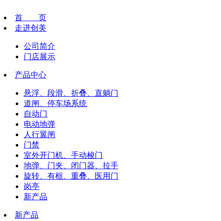
首 页
走进创美
公司简介
门店展示
产品中心
悬浮、段滑、折叠、直躺门
道闸、停车场系统
自动门
电动地弹
人行翼闸
门禁
室外开门机、手动梭门
地弹、门夹、闭门器、拉手
旋转、有框、重叠、医用门
岗亭
新产品
新产品