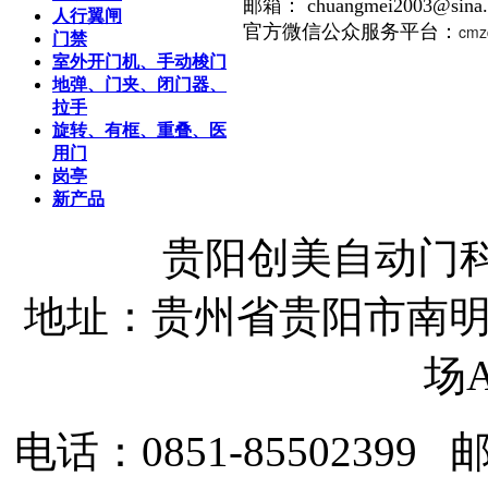
邮箱： chuangmei2003@sina
人行翼闸
官方微信公众服务平台：
cmz
门禁
室外开门机、手动梭门
地弹、门夹、闭门器、
拉手
旋转、有框、重叠、医
用门
岗亭
新产品
贵阳创美自动门
地址：贵州省贵阳市南明
场A
电话：0851-85502399
邮