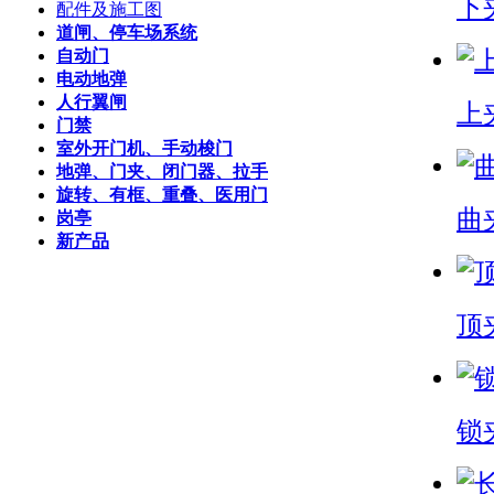
下夹
配件及施工图
道闸、停车场系统
自动门
电动地弹
人行翼闸
上夹
门禁
室外开门机、手动梭门
地弹、门夹、闭门器、拉手
旋转、有框、重叠、医用门
曲夹
岗亭
新产品
顶夹
锁夹