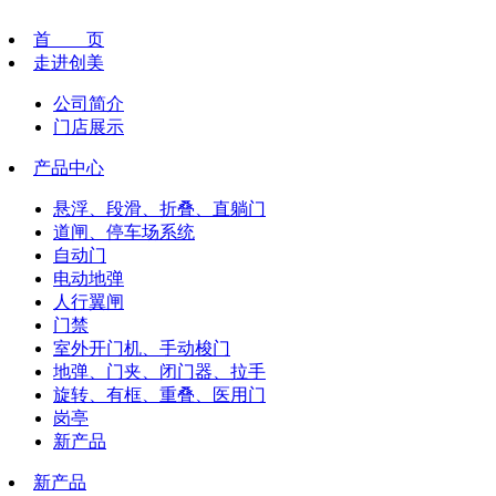
首 页
走进创美
公司简介
门店展示
产品中心
悬浮、段滑、折叠、直躺门
道闸、停车场系统
自动门
电动地弹
人行翼闸
门禁
室外开门机、手动梭门
地弹、门夹、闭门器、拉手
旋转、有框、重叠、医用门
岗亭
新产品
新产品