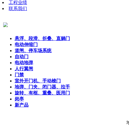
工程业绩
联系我们
悬浮、段滑、折叠、直躺门
电动伸缩门
道闸、停车场系统
自动门
电动地弹
人行翼闸
门禁
室外开门机、手动梭门
地弹、门夹、闭门器、拉手
旋转、有框、重叠、医用门
岗亭
新产品