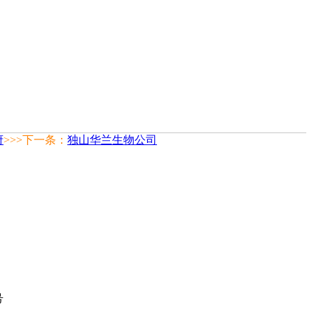
府
>>>下一条：
独山华兰生物公司
号