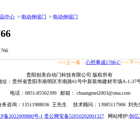
品中心
>
电动伸缩门
>
电动伸缩门
66
>>>上一条：
心想事成1788-C
>>>下
贵阳创美自动门科技有限公司 版权所有
地址：贵州省贵阳市南明区市南路61号中新装饰建材市场A-1-37
电话：0851-85502399
邮箱： chuangmei2003@sina.com
业务咨询：13511988036 王先生 技术顾问：13985117906 刘先
P备2022009880号-1
贵公网安备52010202001327
网站维护:
创亿