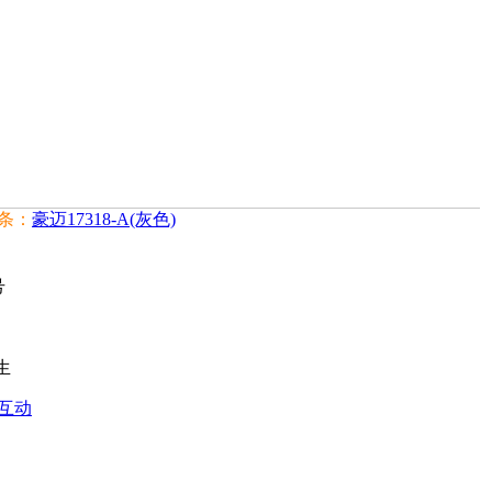
一条：
豪迈17318-A(灰色)
号
生
互动