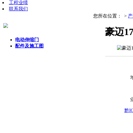
工程业绩
联系我们
您所在位置：
>
产
豪迈17
电动伸缩门
配件及施工图
黔IC