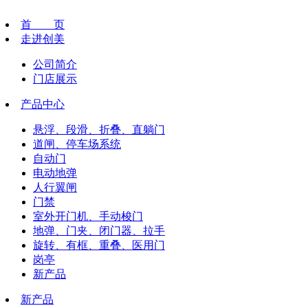
首 页
走进创美
公司简介
门店展示
产品中心
悬浮、段滑、折叠、直躺门
道闸、停车场系统
自动门
电动地弹
人行翼闸
门禁
室外开门机、手动梭门
地弹、门夹、闭门器、拉手
旋转、有框、重叠、医用门
岗亭
新产品
新产品